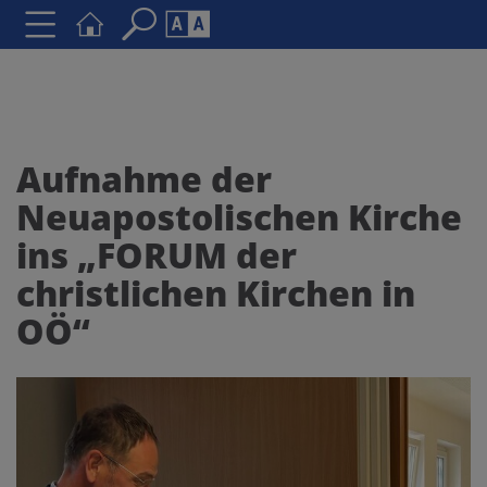
Seite durchsuchen nach ...
Barrierefreiheit Einstellungen
Schriftgröße
A
A
A
Aufnahme der
Neuapostolischen Kirche
Kontrasteinstellungen
ins „FORUM der
A
A
A
A
A
christlichen Kirchen in
OÖ“