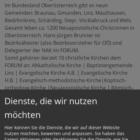
Im Bundesland Oberösterreich gibt es neun
Gemeinden: Braunau, Gmunden, Linz, Mauthausen,
Ried/Innkreis, Schärding, Steyr, Vöcklabruck und Wels.
Gesamt leben ca. 1200 Neuapostolische Christ:innen in
Oberösterreich. Hans-Jürgen Brunner ist
Bezirksältester (also Bezirksvorsteher für OÖ) und
Delegierter der NAK im FORUM.
Somit gehören derzeit 10 christliche Kirchen dem
FORUM an: Altkatholische Kirche | Baptistengemeinde
Linz | Evangelische Kirche A.B. | Evangelische Kirche
H.B. | Evangelisch-methodistische Kirche|Koptisch-
orthodoxe Kirche |Neuapostolische Kirche | Römisch-
Katholische Kirche |Rumänisch-orthodoxe Kirche |
Dienste, die wir nutzen
Serbisch-orthodoxe Kirche
möchten
Hier können Sie die Dienste, die wir auf dieser Website
nutzen möchten, bewerten und anpassen. Sie haben das
Sagen! Aktivieren oder deaktivieren Sie die Dienste, wie Sie