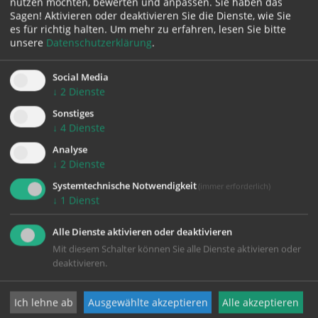
nutzen möchten, bewerten und anpassen. Sie haben das
feiern. Unsere aktuelle Adresse ist Fröbelstr 30, 4020
Sagen! Aktivieren oder deaktivieren Sie die Dienste, wie Sie
Linz (Don Bosco) , wo wir als Gäste eingemietet sind.
es für richtig halten.
Um mehr zu erfahren, lesen Sie bitte
unsere
Datenschutzerklärung
.
Dafür sind wir der römisch-katholischen Gemeinde
hier sehr dankbar.
Social Media
↓
2
Dienste
Biserica Ortodoxă Română Linz | Linz | Facebook
Sonstiges
↓
4
Dienste
Analyse
↓
2
Dienste
Systemtechnische Notwendigkeit
(immer erforderlich)
↓
1
Dienst
zurück
Alle Dienste aktivieren oder deaktivieren
Mit diesem Schalter können Sie alle Dienste aktivieren oder
deaktivieren.
Ich lehne ab
Ausgewählte akzeptieren
Alle akzeptieren