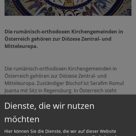
Die rumänisch-orthodoxen Kirchengemeinden in
Österreich gehören zur Diözese Zentral- und
Mitteleuropa.
Die rumänisch-orthodoxen Kirchengemeinden in
Österreich gehören zur Diözese Zentral- und
Mitteleuropa. Zuständiger Bischof ist Serafim Romul
Joanta mit Sitz in Regensburg. In Österreich steht
Bischofsvikar Nicolae Dura der rumänischen Gemeinde
Dienste, die wir nutzen
vor. Die rumänisch-orthodoxe Pfarre in Linz wurde im
Jahr 2004 gegründet und D.Dl.Mag.Dr. Prof. Emanuel
möchten
Sorin Bugner als Pfarrer ernannt. Seither ist unsere
Gemeinde ständig gewachsen und wir freuen uns über
Hier können Sie die Dienste, die wir auf dieser Website
die Möglichkeit, unsere Gottesdienste regelmäßigzu